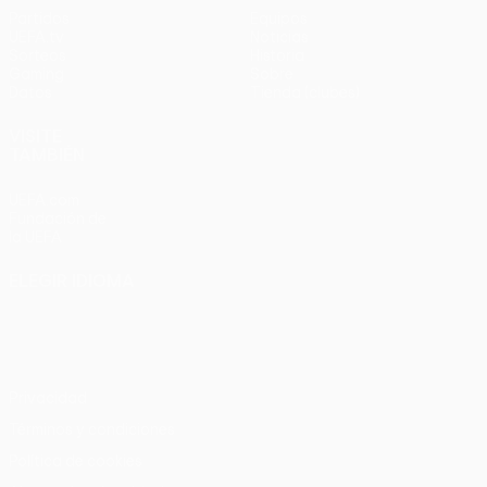
Partidos
Equipos
UEFA.tv
Noticias
Sorteos
Historia
Gaming
Sobre
Datos
Tienda (clubes)
VISITE
TAMBIÉN
UEFA.com
Fundación de
la UEFA
ELEGIR IDIOMA
Español
English
Français
Deutsch
Русский
Español
Italiano
Português
Privacidad
Términos y condiciones
Política de cookies