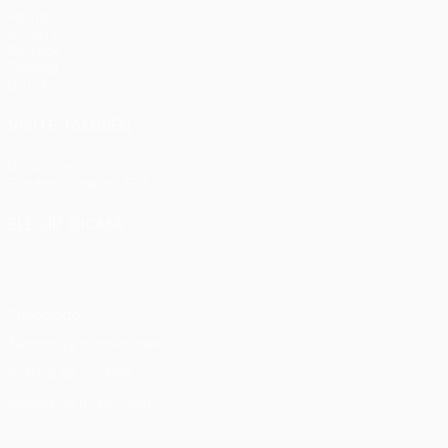
Partidos
UEFA.tv
Sorteos
Gaming
Datos
VISITE TAMBIÉN
UEFA.com
Fundación de la UEFA
ELEGIR IDIOMA
Español
English
Français
Deutsch
Русский
Español
Italia
Privacidad
Términos y condiciones
Política de cookies
Ajustes de privacidad