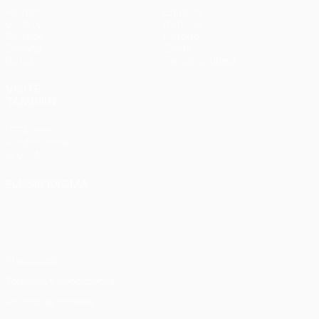
Partidos
Equipos
UEFA.tv
Noticias
Sorteos
Historia
Gaming
Sobre
Datos
Tienda (clubes)
VISITE
TAMBIÉN
UEFA.com
Fundación de
la UEFA
ELEGIR IDIOMA
Español
English
Français
Deutsch
Русский
Español
Italiano
Português
Privacidad
Términos y condiciones
Política de cookies