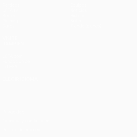
Partidos
Equipos
UEFA.tv
Noticias
Sorteos
Historia
Gaming
Sobre
Datos
Tienda (clubes)
VISITE
TAMBIÉN
UEFA.com
Fundación de
la UEFA
ELEGIR IDIOMA
Español
English
Français
Deutsch
Русский
Español
Italiano
Português
Privacidad
Términos y condiciones
Política de cookies