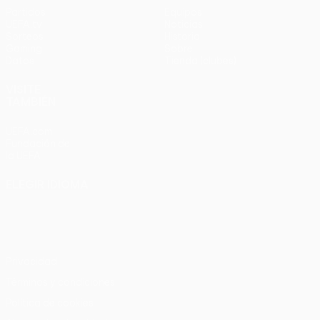
Partidos
Equipos
UEFA.tv
Noticias
Sorteos
Historia
Gaming
Sobre
Datos
Tienda (clubes)
VISITE
TAMBIÉN
UEFA.com
Fundación de
la UEFA
ELEGIR IDIOMA
Español
English
Français
Deutsch
Русский
Español
Italiano
Português
Privacidad
Términos y condiciones
Política de cookies