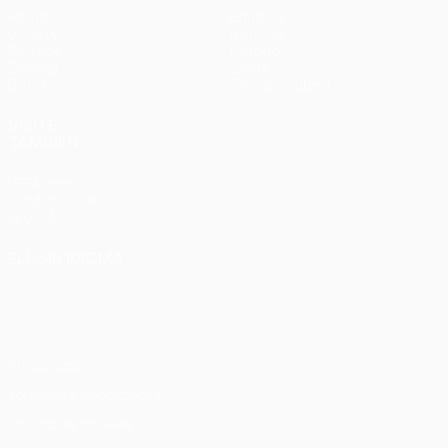
Partidos
Equipos
UEFA.tv
Noticias
Sorteos
Historia
Gaming
Sobre
Datos
Tienda (clubes)
VISITE
TAMBIÉN
UEFA.com
Fundación de
la UEFA
ELEGIR IDIOMA
Español
English
Français
Deutsch
Русский
Español
Italiano
Português
Privacidad
Términos y condiciones
Política de cookies