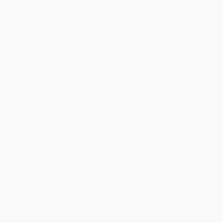
Partidos
Equipos
UEFA.tv
Noticias
Sorteos
Historia
Gaming
Sobre
Datos
Tienda (clubes)
VISITE
TAMBIÉN
UEFA.com
Fundación de
la UEFA
ELEGIR IDIOMA
Español
English
Français
Deutsch
Русский
Español
Italiano
Português
Privacidad
Términos y condiciones
Política de cookies