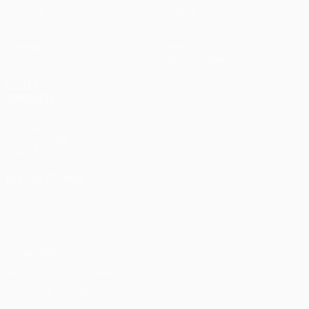
Partidos
Equipos
UEFA.tv
Noticias
Sorteos
Historia
Gaming
Sobre
Datos
Tienda (clubes)
VISITE
TAMBIÉN
UEFA.com
Fundación de
la UEFA
ELEGIR IDIOMA
Español
English
Français
Deutsch
Русский
Español
Italiano
Português
Privacidad
Términos y condiciones
Política de cookies