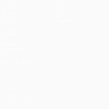
Partidos
Equipos
UEFA.tv
Noticias
Sorteos
Historia
Gaming
Sobre
Datos
Tienda (clubes)
VISITE
TAMBIÉN
UEFA.com
Fundación de
la UEFA
ELEGIR IDIOMA
Español
English
Français
Deutsch
Русский
Español
Italiano
Português
Privacidad
Términos y condiciones
Política de cookies