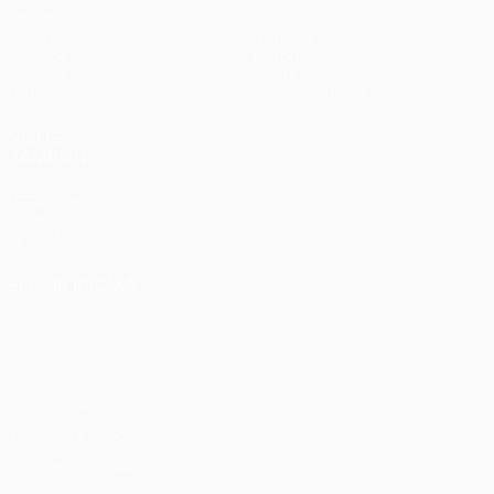
Partidos
Equipos
UEFA.tv
Noticias
Sorteos
Historia
Gaming
Sobre
Datos
Tienda (clubes)
VISITE
TAMBIÉN
UEFA.com
Fundación de
la UEFA
ELEGIR IDIOMA
Español
English
Français
Deutsch
Русский
Español
Italiano
Português
Privacidad
Términos y condiciones
Política de cookies