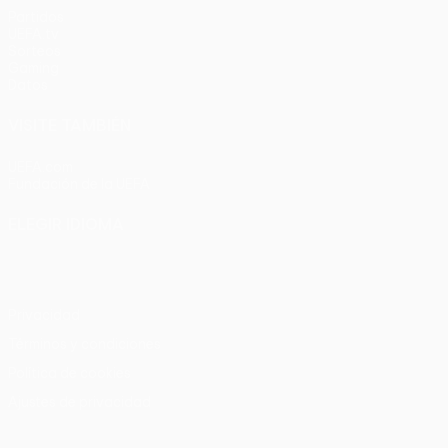
Partidos
UEFA.tv
Sorteos
Gaming
Datos
VISITE TAMBIÉN
UEFA.com
Fundación de la UEFA
ELEGIR IDIOMA
Español
English
Français
Deutsch
Русский
Español
Italia
Privacidad
Términos y condiciones
Política de cookies
Ajustes de privacidad