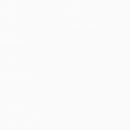
Partidos
Equipos
UEFA.tv
Noticias
Sorteos
Historia
Gaming
Sobre
Datos
Tienda (clubes)
VISITE
TAMBIÉN
UEFA.com
Fundación de
la UEFA
ELEGIR IDIOMA
Español
English
Français
Deutsch
Русский
Español
Italiano
Português
Privacidad
Términos y condiciones
Política de cookies