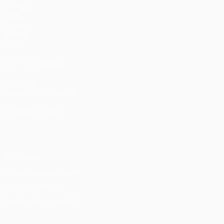
Partidos
UEFA.tv
Sorteos
Gaming
Datos
VISITE TAMBIÉN
UEFA.com
Fundación de la UEFA
ELEGIR IDIOMA
Español
English
Français
Deutsch
Русский
Español
Italia
Privacidad
Términos y condiciones
Política de cookies
Ajustes de privacidad