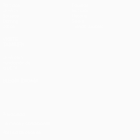
Partidos
Equipos
UEFA.tv
Noticias
Sorteos
Historia
Gaming
Sobre
Datos
Tienda (clubes)
VISITE
TAMBIÉN
UEFA.com
Fundación de
la UEFA
ELEGIR IDIOMA
Español
English
Français
Deutsch
Русский
Español
Italiano
Português
Privacidad
Términos y condiciones
Política de cookies