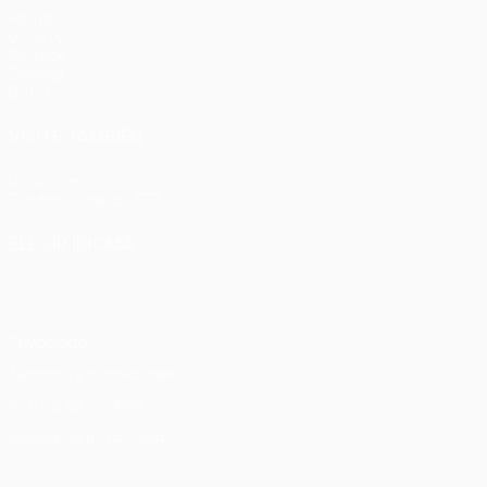
Partidos
UEFA.tv
Sorteos
Gaming
Datos
VISITE TAMBIÉN
UEFA.com
Fundación de la UEFA
ELEGIR IDIOMA
Español
English
Français
Deutsch
Русский
Español
Italia
Privacidad
Términos y condiciones
Política de cookies
Ajustes de privacidad