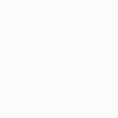
Partidos
UEFA.tv
Sorteos
Gaming
Datos
VISITE TAMBIÉN
UEFA.com
Fundación de la UEFA
ELEGIR IDIOMA
Español
English
Français
Deutsch
Русский
Español
Italia
Privacidad
Términos y condiciones
Política de cookies
Ajustes de privacidad