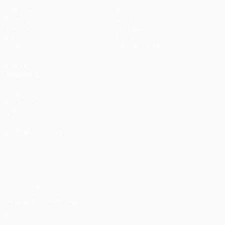
Partidos
Equipos
UEFA.tv
Noticias
Sorteos
Historia
Gaming
Sobre
Datos
Tienda (clubes)
VISITE
TAMBIÉN
UEFA.com
Fundación de
la UEFA
ELEGIR IDIOMA
Español
English
Français
Deutsch
Русский
Español
Italiano
Português
Privacidad
Términos y condiciones
Política de cookies