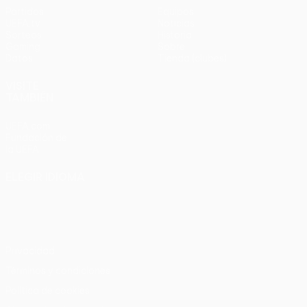
Partidos
Equipos
UEFA.tv
Noticias
Sorteos
Historia
Gaming
Sobre
Datos
Tienda (clubes)
VISITE
TAMBIÉN
UEFA.com
Fundación de
la UEFA
ELEGIR IDIOMA
Español
English
Français
Deutsch
Русский
Español
Italiano
Português
Privacidad
Términos y condiciones
Política de cookies