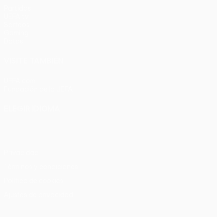
Partidos
UEFA.tv
Sorteos
Gaming
Datos
VISITE TAMBIÉN
UEFA.com
Fundación de la UEFA
ELEGIR IDIOMA
Español
English
Français
Deutsch
Русский
Español
Italia
Privacidad
Términos y condiciones
Política de cookies
Ajustes de privacidad