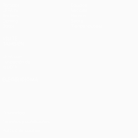
Partidos
Equipos
UEFA.tv
Noticias
Sorteos
Historia
Gaming
Sobre
Datos
Tienda (clubes)
VISITE
TAMBIÉN
UEFA.com
Fundación de
la UEFA
ELEGIR IDIOMA
Español
English
Français
Deutsch
Русский
Español
Italiano
Português
Privacidad
Términos y condiciones
Política de cookies