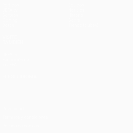
Partidos
Equipos
UEFA.tv
Noticias
Sorteos
Historia
Gaming
Sobre
Datos
Tienda (clubes)
VISITE
TAMBIÉN
UEFA.com
Fundación de
la UEFA
ELEGIR IDIOMA
Español
English
Français
Deutsch
Русский
Español
Italiano
Português
Privacidad
Términos y condiciones
Política de cookies