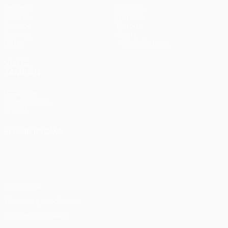
Partidos
Equipos
UEFA.tv
Noticias
Sorteos
Historia
Gaming
Sobre
Datos
Tienda (clubes)
VISITE
TAMBIÉN
UEFA.com
Fundación de
la UEFA
ELEGIR IDIOMA
Español
English
Français
Deutsch
Русский
Español
Italiano
Português
Privacidad
Términos y condiciones
Política de cookies