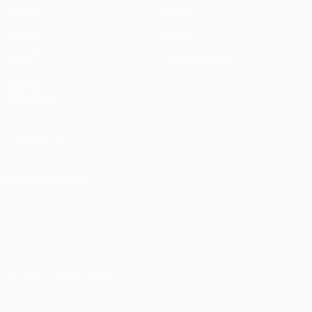
Partidos
Equipos
UEFA.tv
Noticias
Sorteos
Historia
Gaming
Sobre
Datos
Tienda (clubes)
VISITE
TAMBIÉN
UEFA.com
Fundación de
la UEFA
ELEGIR IDIOMA
Español
English
Français
Deutsch
Русский
Español
Italiano
Português
Privacidad
Términos y condiciones
Política de cookies