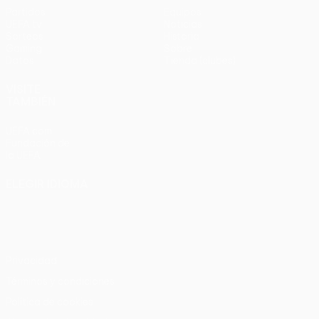
Partidos
Equipos
UEFA.tv
Noticias
Sorteos
Historia
Gaming
Sobre
Datos
Tienda (clubes)
VISITE
TAMBIÉN
UEFA.com
Fundación de
la UEFA
ELEGIR IDIOMA
Español
English
Français
Deutsch
Русский
Español
Italiano
Português
Privacidad
Términos y condiciones
Política de cookies