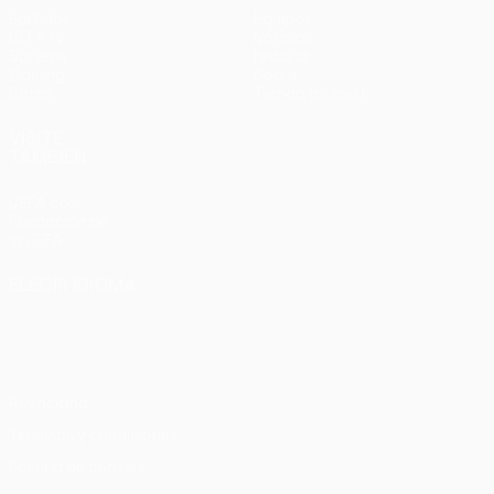
Partidos
Equipos
UEFA.tv
Noticias
Sorteos
Historia
Gaming
Sobre
Datos
Tienda (clubes)
VISITE
TAMBIÉN
UEFA.com
Fundación de
la UEFA
ELEGIR IDIOMA
Español
English
Français
Deutsch
Русский
Español
Italiano
Português
Privacidad
Términos y condiciones
Política de cookies