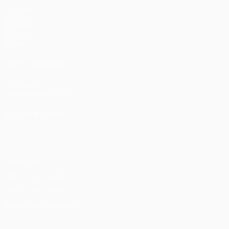
Partidos
UEFA.tv
Sorteos
Gaming
Datos
VISITE TAMBIÉN
UEFA.com
Fundación de la UEFA
ELEGIR IDIOMA
Español
English
Français
Deutsch
Русский
Español
Italia
Privacidad
Términos y condiciones
Política de cookies
Ajustes de privacidad