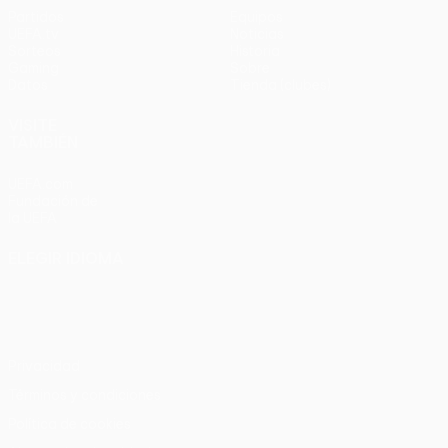
Partidos
Equipos
UEFA.tv
Noticias
Sorteos
Historia
Gaming
Sobre
Datos
Tienda (clubes)
VISITE
TAMBIÉN
UEFA.com
Fundación de
la UEFA
ELEGIR IDIOMA
Español
English
Français
Deutsch
Русский
Español
Italiano
Português
Privacidad
Términos y condiciones
Política de cookies