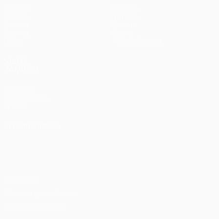
Partidos
Equipos
UEFA.tv
Noticias
Sorteos
Historia
Gaming
Sobre
Datos
Tienda (clubes)
VISITE
TAMBIÉN
UEFA.com
Fundación de
la UEFA
ELEGIR IDIOMA
Español
English
Français
Deutsch
Русский
Español
Italiano
Português
Privacidad
Términos y condiciones
Política de cookies