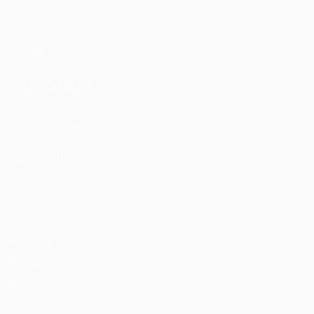
Partidos
UEFA.tv
Sorteos
Gaming
Datos
VISITE TAMBIÉN
UEFA.com
Fundación de la UEFA
ELEGIR IDIOMA
Español
English
Français
Deutsch
Русский
Español
Italia
Privacidad
Términos y condiciones
Política de cookies
Ajustes de privacidad