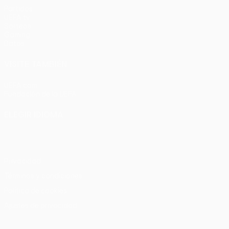
Partidos
UEFA.tv
Sorteos
Gaming
Datos
VISITE TAMBIÉN
UEFA.com
Fundación de la UEFA
ELEGIR IDIOMA
Español
English
Français
Deutsch
Русский
Español
Italia
Privacidad
Términos y condiciones
Política de cookies
Ajustes de privacidad