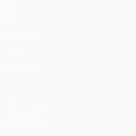
Partidos
UEFA.tv
Sorteos
Gaming
Datos
VISITE TAMBIÉN
UEFA.com
Fundación de la UEFA
ELEGIR IDIOMA
Español
English
Français
Deutsch
Русский
Español
Italia
Privacidad
Términos y condiciones
Política de cookies
Ajustes de privacidad