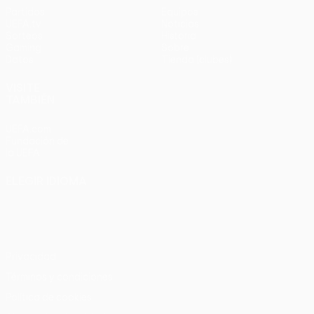
Partidos
Equipos
UEFA.tv
Noticias
Sorteos
Historia
Gaming
Sobre
Datos
Tienda (clubes)
VISITE
TAMBIÉN
UEFA.com
Fundación de
la UEFA
ELEGIR IDIOMA
Español
English
Français
Deutsch
Русский
Español
Italiano
Português
Privacidad
Términos y condiciones
Política de cookies