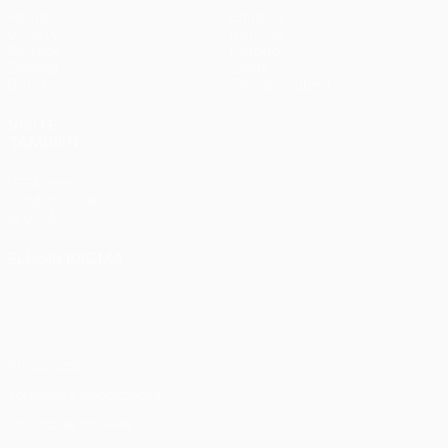
Partidos
Equipos
UEFA.tv
Noticias
Sorteos
Historia
Gaming
Sobre
Datos
Tienda (clubes)
VISITE
TAMBIÉN
UEFA.com
Fundación de
la UEFA
ELEGIR IDIOMA
Español
English
Français
Deutsch
Русский
Español
Italiano
Português
Privacidad
Términos y condiciones
Política de cookies