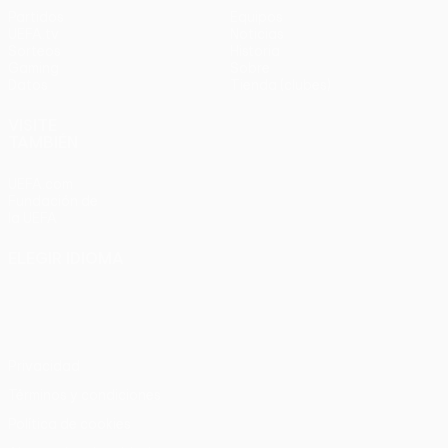
Partidos
Equipos
UEFA.tv
Noticias
Sorteos
Historia
Gaming
Sobre
Datos
Tienda (clubes)
VISITE
TAMBIÉN
UEFA.com
Fundación de
la UEFA
ELEGIR IDIOMA
Español
English
Français
Deutsch
Русский
Español
Italiano
Português
Privacidad
Términos y condiciones
Política de cookies