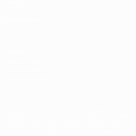
Fundación de
la UEFA
ELEGIR IDIOMA
Español
English
Français
Deutsch
Русский
Español
Italiano
Português
Privacidad
Términos y condiciones
Política de cookies
Ajustes de privacidad
© 1998-2026 UEFA. Todos los derechos reservados
La palabra UEFA, el logo de la UEFA y todas las marcas
relacionadas con las competiciones de la UEFA están protegidas
por las marcas registradas y/o por el copyright de UEFA. Se
prohíbe el uso de estas marcas registradas para uso comercial. El
uso de UEFA.com significa la aceptación de sus Términos,