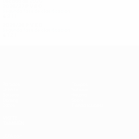
Década de 2020
2026/27
P
V
E
D
Segunda fase de clasificación
4
2
1
1
2025/26
P
V
E
D
Segunda fase de clasificación
4
1
2
1
UEFA Conference League
Partidos
Equipos
UEFA.tv
Noticias
Sorteos
Historia
Gaming
Sobre
Datos
Tienda (clubes)
VISITE
TAMBIÉN
UEFA.com