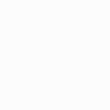
Equipos
Noticias
Historia
Sobre
Tienda (clubes)
no
Português