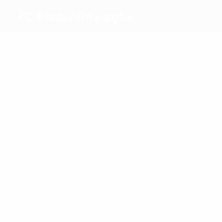
FC Sfintul Gheorghe
Máximos
goleadores
2
2
Solodovnicov
Volkov
Más
partidos