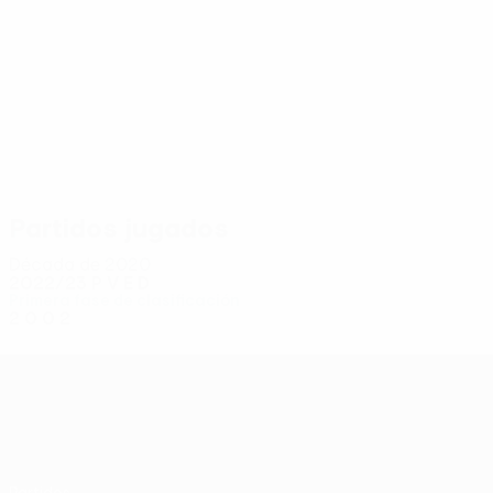
4
4
Calancea
Suvorov
Partidos jugados
Década de 2020
2022/23
P
V
E
D
Primera fase de clasificación
2
0
0
2
UEFA Conference League