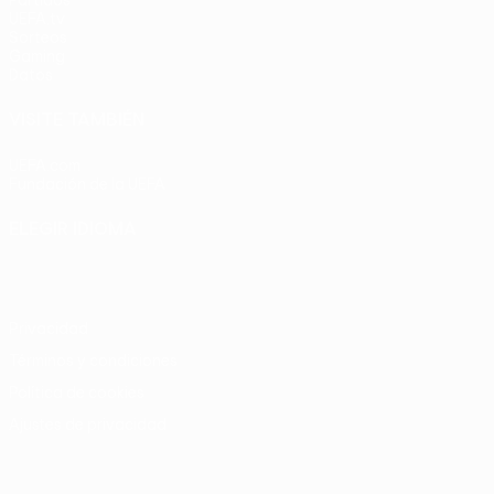
Partidos
UEFA.tv
Sorteos
Gaming
Datos
VISITE TAMBIÉN
UEFA.com
Fundación de la UEFA
ELEGIR IDIOMA
Español
English
Français
Deutsch
Русский
Español
Italia
Privacidad
Términos y condiciones
Política de cookies
Ajustes de privacidad