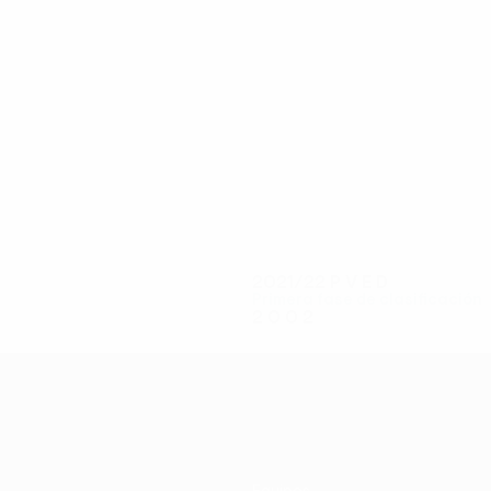
4
3
Ojog
Litviacov
2021/22
P
V
E
D
Primera fase de clasificación
2
0
0
2