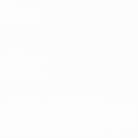
la UEFA
ELEGIR IDIOMA
Español
English
Français
Deutsch
Русский
Español
Italiano
Português
Privacidad
Términos y condiciones
Política de cookies
Ajustes de privacidad
© 1998-2026 UEFA. Todos los derechos reservados
La palabra UEFA, el logo de la UEFA y todas las marcas
relacionadas con las competiciones de la UEFA están protegidas
por las marcas registradas y/o por el copyright de UEFA. Se
prohíbe el uso de estas marcas registradas para uso comercial. El
uso de UEFA.com significa la aceptación de sus Términos,
Condiciones y Política de Privacidad.