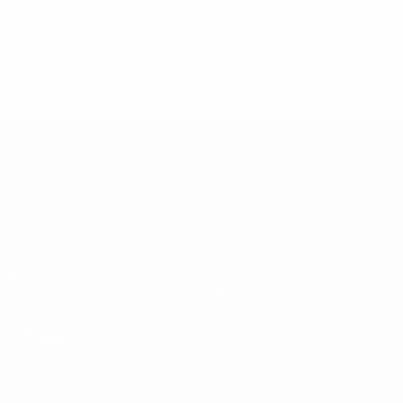
2023/24
P
V
E
D
Segunda fase de clasificación
2
1
0
1
2021/22
P
V
E
D
Segunda fase de clasificación
2
0
1
1
UEFA Conference League
Partidos
Equipos
UEFA.tv
Noticias
Sorteos
Historia
Gaming
Sobre
Datos
Tienda (clubes)
VISITE
TAMBIÉN
UEFA.com
Fundación de