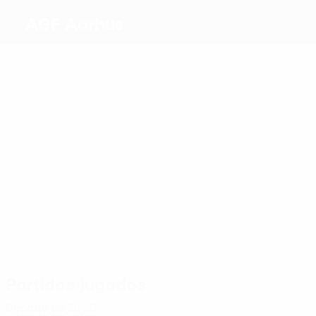
AGF Aarhus
Máximos
goleadores
1
0
1
0
0
Olsen
Akoto
Beijmo
Hansen
Daghim
1
Ammitzbøll
Más
partidos
2
3
4
Akoto
4
2
Hansen
Poulsen
3
Tingager
Mølgaar
Kristensen
Partidos jugados
Década de 2020