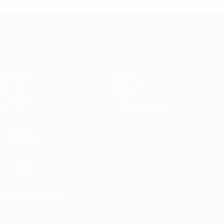
UEFA Conference League
Partidos
Equipos
UEFA.tv
Noticias
Sorteos
Historia
Gaming
Sobre
Datos
Tienda (clubes)
VISITE
TAMBIÉN
UEFA.com
Fundación de
la UEFA
ELEGIR IDIOMA
Español
English
Français
Deutsch
Русский
Español
Italiano
Português