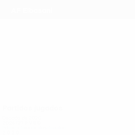
AF Elbasani
Máximos
goleadores
1
Dine
Niang
0
0
Zykollari
Nikaj
Epitaux
Diallo
Más
partidos
2
2
2
2
2
2
Epitaux
Diallo
Lleshi
Kasa
Boye
Lila
Partidos jugados
Década de 2020
2026/27
P
V
E
D
Primera fase de clasificación
2
0
2
0