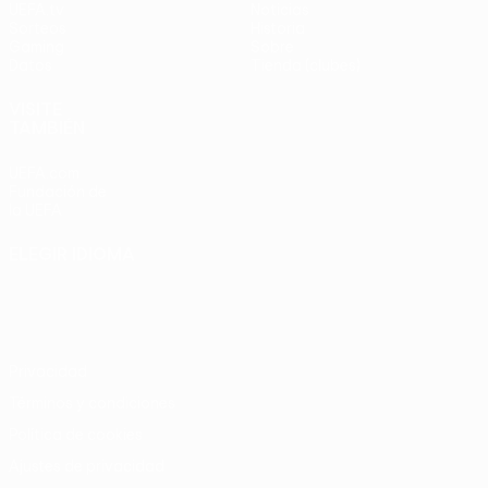
UEFA.tv
Noticias
Sorteos
Historia
Gaming
Sobre
Datos
Tienda (clubes)
VISITE
TAMBIÉN
UEFA.com
Fundación de
la UEFA
ELEGIR IDIOMA
Español
English
Français
Deutsch
Русский
Español
Italiano
Português
Privacidad
Términos y condiciones
Política de cookies
Ajustes de privacidad