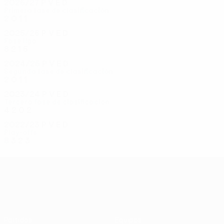
2026/27
P
V
E
D
Primera fase de clasificación
2
0
1
1
2025/26
P
V
E
D
Fase liga
8
2
1
5
2024/25
P
V
E
D
Segunda fase de clasificación
2
0
1
1
2023/24
P
V
E
D
Tercera fase de clasificación
4
2
0
2
2022/23
P
V
E
D
Play-offs
8
3
2
3
UEFA Conference League
Partidos
Equipos