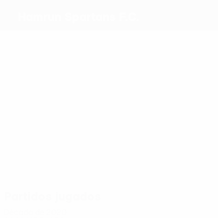
Hamrun Spartans F.C.
Máximos
goleadores
2
2
2
3
2
Prša
Jonny
Ćorić
J.
Thioune
4
Mbong
Guillaumier
Más
partidos
20
20
18
13
23
Eder
Bjeličić
Bonello
Prša
20
Emerson
Camenzuli
Partidos jugados
Década de 2020