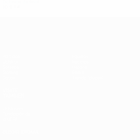
Octavos de final
10
5
1
4
UEFA Conference League
Partidos
Equipos
UEFA.tv
Noticias
Sorteos
Historia
Gaming
Sobre
Datos
Tienda (clubes)
VISITE
TAMBIÉN
UEFA.com
Fundación de
la UEFA
ELEGIR IDIOMA
Español
English
Français
Deutsch
Русский
Español