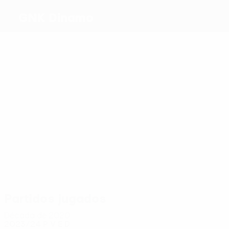
GNK Dinamo
Máximos
goleadores
2
1
1
1
1
7
Kaneko
Hoxha
Bulat
Marin
Vidović
Petković
Más
partidos
10
8
9
10
Mišić
8
Kaneko
8
Vidović
Baturina
S.
Kulenović
Ristovski
Partidos jugados
Década de 2020
2023/24
P
V
E
D