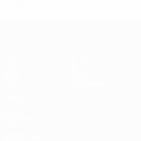
2022/23
P
V
E
D
Cuartos de final
12
5
5
2
UEFA Conference League
Partidos
Equipos
UEFA.tv
Noticias
Sorteos
Historia
Gaming
Sobre
Datos
Tienda (clubes)
VISITE
TAMBIÉN
UEFA.com
Fundación de
la UEFA
ELEGIR IDIOMA