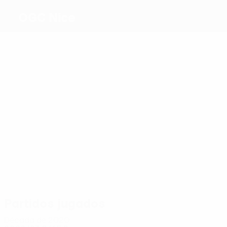
OGC Nice
Máximos
goleadores
3
2
1
2
3
1
Moffi
Pépé
Beka
Brahimi
Laborde
Amraoui
Beka
Más
partidos
11
10
10
12
10
Dante
Bard
Brahimi
Thuram
Laborde
9
Schmeichel
Partidos jugados
Década de 2020