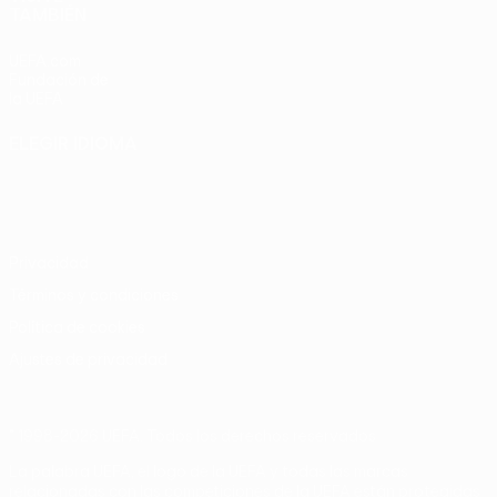
TAMBIÉN
UEFA.com
Fundación de
la UEFA
ELEGIR IDIOMA
Español
English
Français
Deutsch
Русский
Español
Italiano
Português
Privacidad
Términos y condiciones
Política de cookies
Ajustes de privacidad
© 1998-2026 UEFA. Todos los derechos reservados
La palabra UEFA, el logo de la UEFA y todas las marcas
relacionadas con las competiciones de la UEFA están protegidas