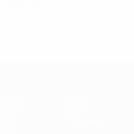
Década de 2020
2024/25
P
V
E
D
Play-offs
2
0
2
0
2022/23
P
V
E
D
Play-off
2
1
0
1
2021/22
P
V
E
D
Play-offs
4
0
2
2
UEFA Conference League
Partidos
Equipos
UEFA.tv
Noticias
Sorteos
Historia
Gaming
Sobre
Datos
Tienda (clubes)
VISITE