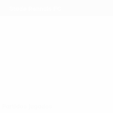
Stade Rennais FC
Máximos
goleadores
2
1
2
Tait
Badé
5
3
Aguerd
1
Laborde
Guirassy
K.
Sulemana
Más
partidos
9
Tait
9
9
9
Aguerd
Truffert
Guiras
9
9
Bourigeaud
Santamaria
Partidos jugados