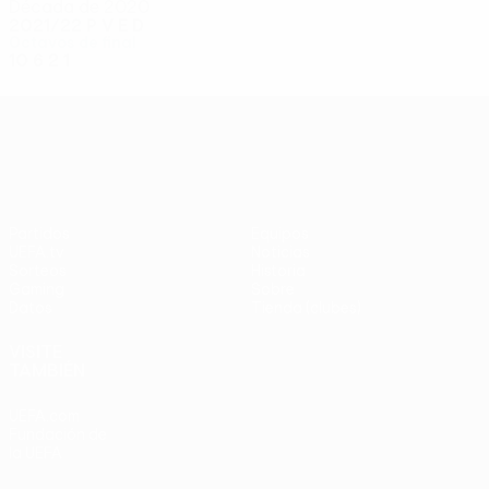
Década de 2020
2021/22
P
V
E
D
Octavos de final
10
6
2
1
UEFA Conference League
Partidos
Equipos
UEFA.tv
Noticias
Sorteos
Historia
Gaming
Sobre
Datos
Tienda (clubes)
VISITE
TAMBIÉN
UEFA.com
Fundación de
la UEFA