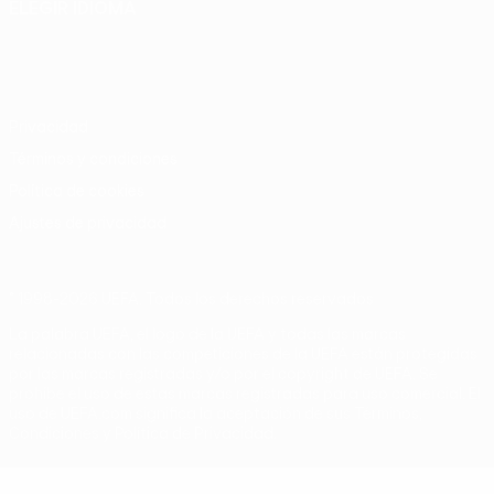
ELEGIR IDIOMA
Español
English
Français
Deutsch
Русский
Español
Italiano
Português
Privacidad
Términos y condiciones
Política de cookies
Ajustes de privacidad
© 1998-2026 UEFA. Todos los derechos reservados
La palabra UEFA, el logo de la UEFA y todas las marcas
relacionadas con las competiciones de la UEFA están protegidas
por las marcas registradas y/o por el copyright de UEFA. Se
prohíbe el uso de estas marcas registradas para uso comercial. El
uso de UEFA.com significa la aceptación de sus Términos,
Condiciones y Política de Privacidad.