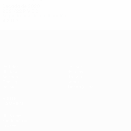
Década de 2020
2021/22
P
V
E
D
Segunda fase de clasificación
4
2
0
2
UEFA Conference League
Partidos
Equipos
UEFA.tv
Noticias
Sorteos
Historia
Gaming
Sobre
Datos
Tienda (clubes)
VISITE
TAMBIÉN
UEFA.com
Fundación de
la UEFA