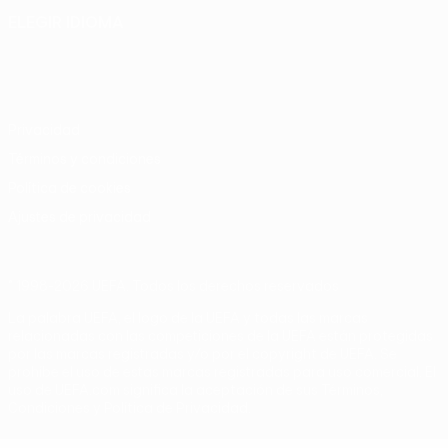
ELEGIR IDIOMA
Español
English
Français
Deutsch
Русский
Español
Italiano
Português
Privacidad
Términos y condiciones
Política de cookies
Ajustes de privacidad
© 1998-2026 UEFA. Todos los derechos reservados
La palabra UEFA, el logo de la UEFA y todas las marcas
relacionadas con las competiciones de la UEFA están protegidas
por las marcas registradas y/o por el copyright de UEFA. Se
prohíbe el uso de estas marcas registradas para uso comercial. El
uso de UEFA.com significa la aceptación de sus Términos,
Condiciones y Política de Privacidad.