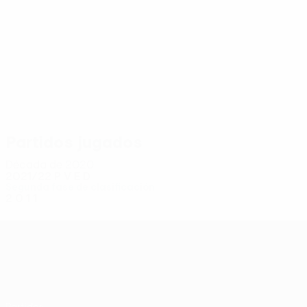
2
2
Zakaria
Bagayoko
Partidos jugados
Década de 2020
2021/22
P
V
E
D
Segunda fase de clasificación
2
0
1
1
UEFA Conference League