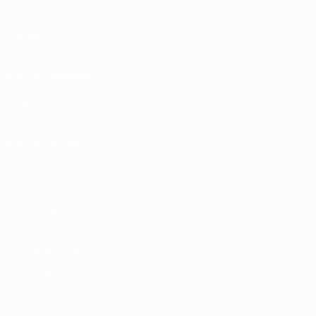
Partidos
UEFA.tv
Sorteos
Gaming
Datos
VISITE TAMBIÉN
UEFA.com
Fundación de la UEFA
ELEGIR IDIOMA
Español
English
Français
Deutsch
Русский
Español
Italia
Privacidad
Términos y condiciones
Política de cookies
Ajustes de privacidad