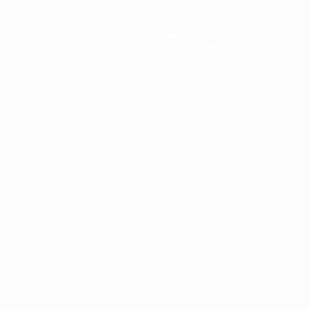
Equipos
Noticias
Historia
Sobre
Tienda (clubes)
no
Português