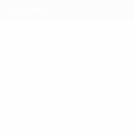
FC Ashdod
Máximos
goleadores
0
0
Toriel
Zakaria
Más
partidos