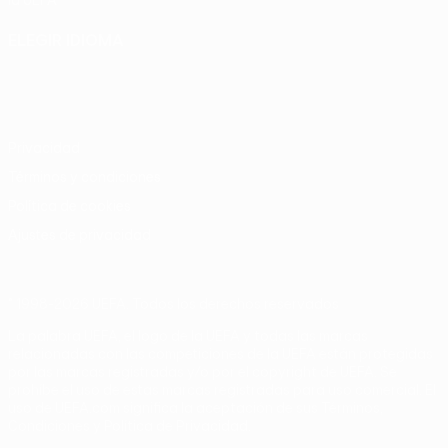
la UEFA
ELEGIR IDIOMA
Español
English
Français
Deutsch
Русский
Español
Italiano
Português
Privacidad
Términos y condiciones
Política de cookies
Ajustes de privacidad
© 1998-2026 UEFA. Todos los derechos reservados
La palabra UEFA, el logo de la UEFA y todas las marcas
relacionadas con las competiciones de la UEFA están protegidas
por las marcas registradas y/o por el copyright de UEFA. Se
prohíbe el uso de estas marcas registradas para uso comercial. El
uso de UEFA.com significa la aceptación de sus Términos,
Condiciones y Política de Privacidad.