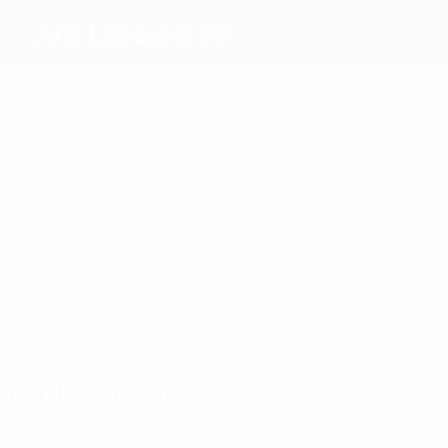
Aris Limassol FC
Máximos
goleadores
1
1
2
3
1
1
Gomis
Cajú
Kakoulli
Kvilitaia
Montnor
Goldson
Más
partidos
6
6
6
4
4
Cajú
Yago
Vaná
Montnor
Goldson
5
Mayambela
Partidos jugados
Década de 2020
2025/26
P
V
E
D