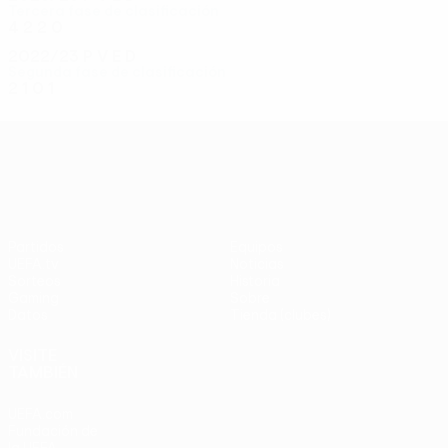
Tercera fase de clasificación
4
2
2
0
2022/23
P
V
E
D
Segunda fase de clasificación
2
1
0
1
UEFA Conference League
Partidos
Equipos
UEFA.tv
Noticias
Sorteos
Historia
Gaming
Sobre
Datos
Tienda (clubes)
VISITE
TAMBIÉN
UEFA.com
Fundación de