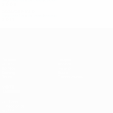
Segunda fase de clasificación
2
0
0
2
2024/25
P
V
E
D
Segunda fase de clasificación
2
0
1
1
UEFA Conference League
Partidos
Equipos
UEFA.tv
Noticias
Sorteos
Historia
Gaming
Sobre
Datos
Tienda (clubes)
VISITE
TAMBIÉN
UEFA.com
Fundación de
la UEFA