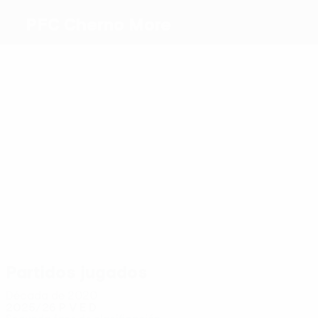
PFC Cherno More
Máximos
goleadores
0
1
Marinov
0
Bandaró
Sidney
Calcan
Manasiev
Lazar
Más
partidos
4
4
4
Zlatev
P. Iliev
Panov
4
4
4
Donchev
Drobarov
Panayotov
Partidos jugados
Década de 2020
2025/26
P
V
E
D