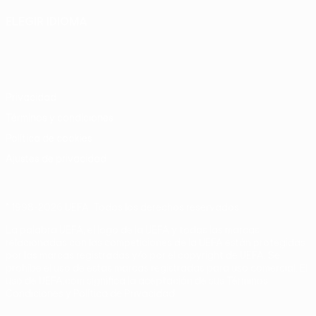
ELEGIR IDIOMA
Español
English
Français
Deutsch
Русский
Español
Italiano
Português
Privacidad
Términos y condiciones
Política de cookies
Ajustes de privacidad
© 1998-2026 UEFA. Todos los derechos reservados
La palabra UEFA, el logo de la UEFA y todas las marcas
relacionadas con las competiciones de la UEFA están protegidas
por las marcas registradas y/o por el copyright de UEFA. Se
prohíbe el uso de estas marcas registradas para uso comercial. El
uso de UEFA.com significa la aceptación de sus Términos,
Condiciones y Política de Privacidad.