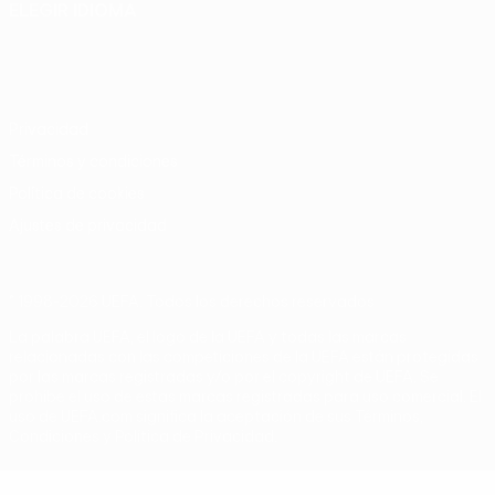
ELEGIR IDIOMA
Español
English
Français
Deutsch
Русский
Español
Italiano
Português
Privacidad
Términos y condiciones
Política de cookies
Ajustes de privacidad
© 1998-2026 UEFA. Todos los derechos reservados
La palabra UEFA, el logo de la UEFA y todas las marcas
relacionadas con las competiciones de la UEFA están protegidas
por las marcas registradas y/o por el copyright de UEFA. Se
prohíbe el uso de estas marcas registradas para uso comercial. El
uso de UEFA.com significa la aceptación de sus Términos,
Condiciones y Política de Privacidad.