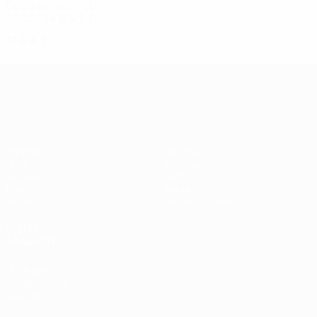
Década de 2020
2023/24
P
V
E
D
Cuartos de final
12
6
4
2
UEFA Conference League
Partidos
Equipos
UEFA.tv
Noticias
Sorteos
Historia
Gaming
Sobre
Datos
Tienda (clubes)
VISITE
TAMBIÉN
UEFA.com
Fundación de
la UEFA