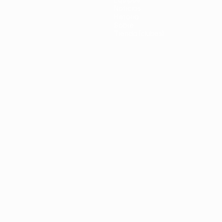
Equipos
Noticias
Historia
Sobre
Tienda (clubes)
no
Português