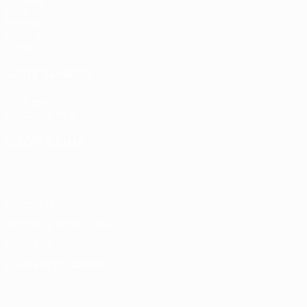
Partidos
UEFA.tv
Sorteos
Gaming
Datos
VISITE TAMBIÉN
UEFA.com
Fundación de la UEFA
ELEGIR IDIOMA
Español
English
Français
Deutsch
Русский
Español
Italia
Privacidad
Términos y condiciones
Política de cookies
Ajustes de privacidad