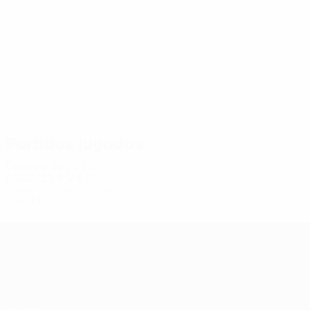
6
6
Auzmendi
Matulevičius
Partidos jugados
Década de 2020
2022/23
P
V
E
D
Segunda fase de clasificación
2
0
0
2
UEFA Conference League