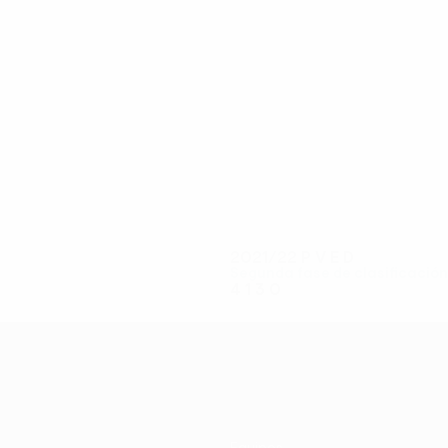
6
6
Živanović
Beneta
2021/22
P
V
E
D
Segunda fase de clasificación
4
1
3
0