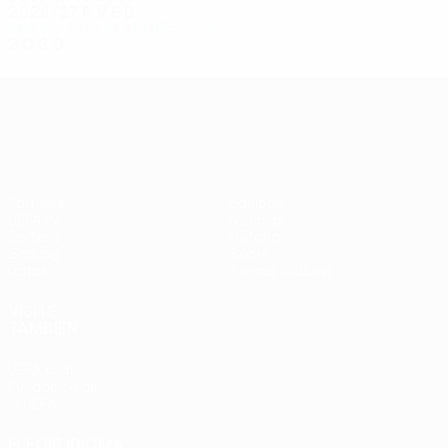
2026/27
P
V
E
D
Primera fase de clasificación
2
0
2
0
UEFA Conference League
Partidos
Equipos
UEFA.tv
Noticias
Sorteos
Historia
Gaming
Sobre
Datos
Tienda (clubes)
VISITE
TAMBIÉN
UEFA.com
Fundación de
la UEFA
ELEGIR IDIOMA