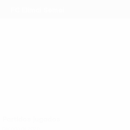
FC Elimai Semei
Máximos
goleadores
1
Zhilin
0
Ilić
0
1
Murillo
Palacio
Ashirbek
Soto
1
Bakhtiyarov
Más
partidos
2
2
2
2
2
Euloge
Gabriel
Palacio
2
Belancic
Ashirbek
Konovalov
Partidos jugados
Década de 2020